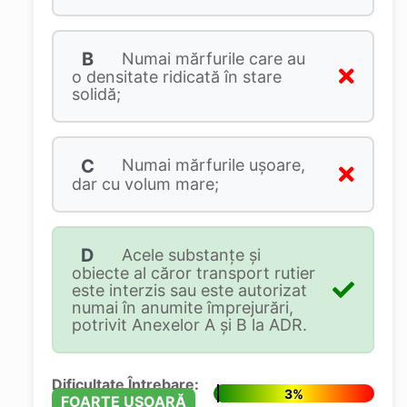
B
Numai mărfurile care au
o densitate ridicată în stare
solidă;
C
Numai mărfurile uşoare,
dar cu volum mare;
D
Acele substanţe şi
obiecte al căror transport rutier
este interzis sau este autorizat
numai în anumite împrejurări,
potrivit Anexelor A şi B la ADR.
Dificultate Întrebare:
3%
FOARTE UȘOARĂ