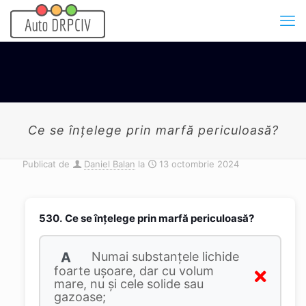
Ce se înţelege prin marfă periculoasă?
Publicat de
Daniel Balan
la
13 octombrie 2024
530.
Ce se înţelege prin marfă periculoasă?
A
Numai substanţele lichide
foarte uşoare, dar cu volum
mare, nu şi cele solide sau
gazoase;