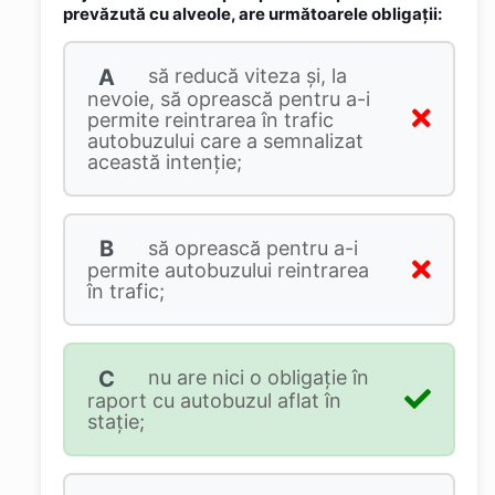
prevăzută cu alveole, are următoarele obligații:
A
să reducă viteza și, la
nevoie, să oprească pentru a-i
permite reintrarea în trafic
autobuzului care a semnalizat
această intenție;
B
să oprească pentru a-i
permite autobuzului reintrarea
în trafic;
C
nu are nici o obligație în
raport cu autobuzul aflat în
stație;