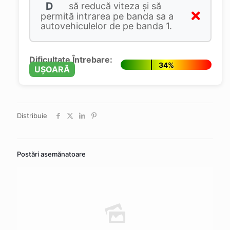
D
să reducă viteza și să
permită intrarea pe banda sa a
autovehiculelor de pe banda 1.
Dificultate Întrebare:
34%
UȘOARĂ
Distribuie
Postări asemănatoare