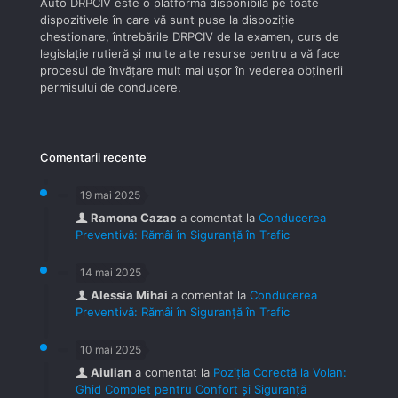
Auto DRPCIV este o platformă disponibilă pe toate
dispozitivele în care vă sunt puse la dispoziţie
chestionare, întrebările DRPCIV de la examen, curs de
legislaţie rutieră şi multe alte resurse pentru a vă face
procesul de învăţare mult mai uşor în vederea obţinerii
permisului de conducere.
Comentarii recente
19 mai 2025
Ramona Cazac
a comentat la
Conducerea
Preventivă: Rămâi în Siguranță în Trafic
14 mai 2025
Alessia Mihai
a comentat la
Conducerea
Preventivă: Rămâi în Siguranță în Trafic
10 mai 2025
Aiulian
a comentat la
Poziția Corectă la Volan:
Ghid Complet pentru Confort și Siguranță