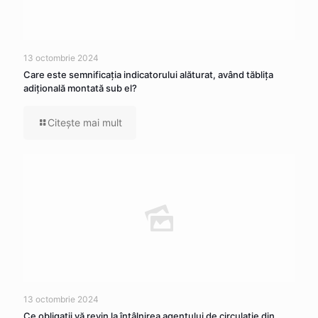
13 octombrie 2024
Care este semnificația indicatorului alăturat, având tăblița
adițională montată sub el?
Citeşte mai mult
13 octombrie 2024
Ce obligații vă revin la întâlnirea agentului de circulație din