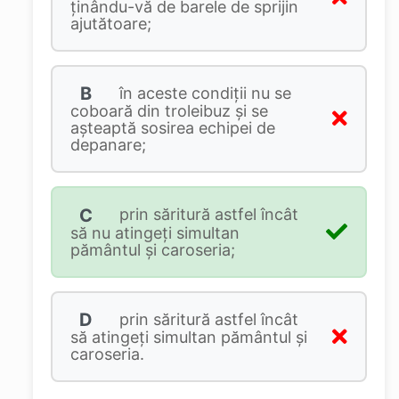
ținându-vă de barele de sprijin
ajutătoare;
B
în aceste condiții nu se
coboară din troleibuz și se
așteaptă sosirea echipei de
depanare;
C
prin săritură astfel încât
să nu atingeți simultan
pământul și caroseria;
D
prin săritură astfel încât
să atingeți simultan pământul și
caroseria.