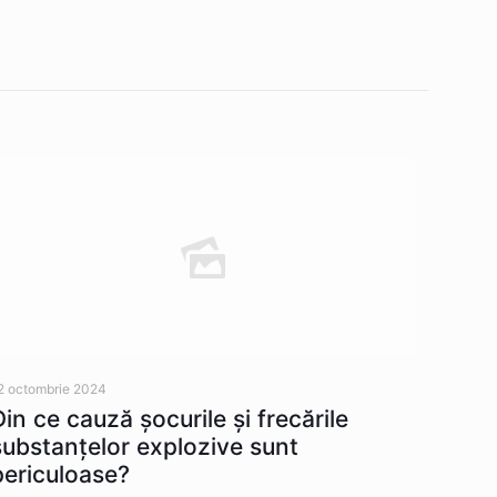
2 octombrie 2024
Din ce cauză şocurile şi frecările
substanţelor explozive sunt
periculoase?