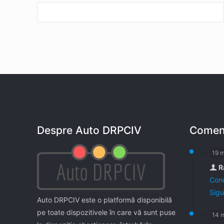
Despre Auto DRPCIV
Coment
19 
R
Cond
Sigu
Auto DRPCIV este o platformă disponibilă
pe toate dispozitivele în care vă sunt puse
14 