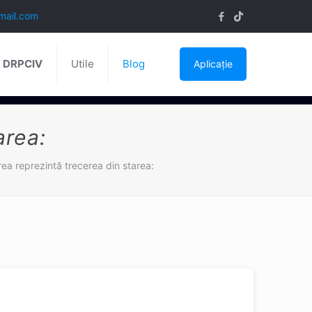
mail.com
ă DRPCIV
Utile
Blog
Aplicație
area:
rea reprezintă trecerea din starea: