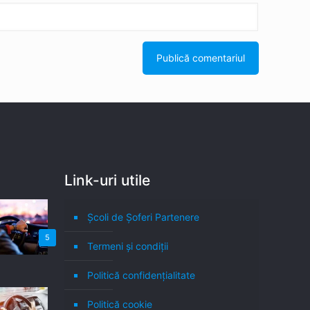
Link-uri utile
Școli de Șoferi Partenere
5
Termeni şi condiţii
Politică confidenţialitate
Politică cookie