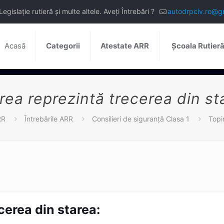
slație rutieră și multe altele. Aveți Întrebări ?
autodrpciv.ro@g
Acasă
Categorii
Atestate ARR
Școala Rutier
rea reprezintă trecerea din st
RR
Întrebările ARR
Consilieri de siguranță Clasa 1
Topi
cerea din starea: