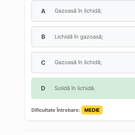
A
Gazoasă în lichidă;
B
Lichidă în gazoasă;
C
Gazoasă în lichidă;
D
Solidă în lichidă.
Dificultate Întrebare:
MEDIE