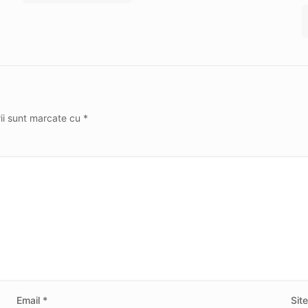
rii sunt marcate cu
*
Email
*
Sit