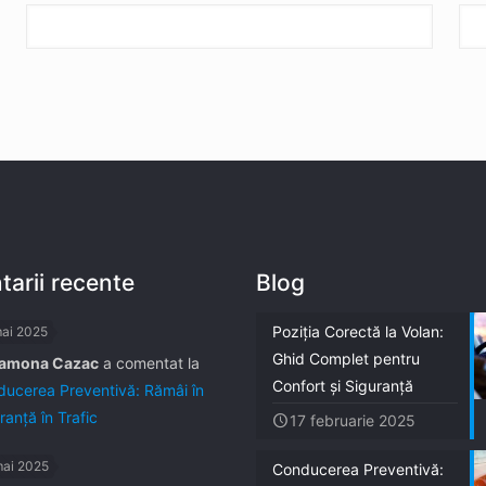
arii recente
Blog
Poziția Corectă la Volan:
mai 2025
Ghid Complet pentru
amona Cazac
a comentat la
Confort și Siguranță
ucerea Preventivă: Rămâi în
ranță în Trafic
17 februarie 2025
mai 2025
Conducerea Preventivă: