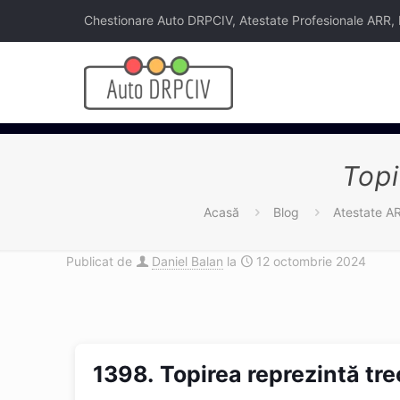
Chestionare Auto DRPCIV, Atestate Profesionale ARR, Legi
Topi
Acasă
Blog
Atestate A
Publicat de
Daniel Balan
la
12 octombrie 2024
1398.
Topirea reprezintă tre