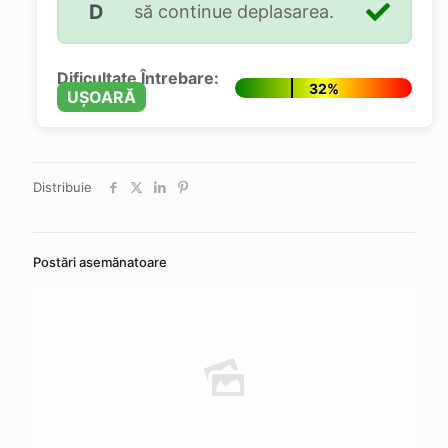
D
să continue deplasarea.
Dificultate Întrebare:
32%
UȘOARĂ
Distribuie
Postări asemănatoare