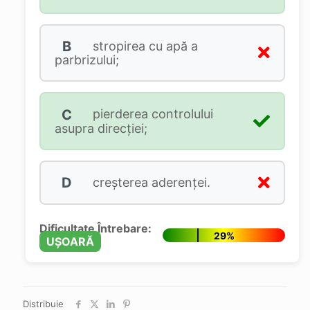
B
stropirea cu apă a
parbrizului;
C
pierderea controlului
asupra direcției;
D
creșterea aderenței.
Dificultate Întrebare:
29%
UȘOARĂ
Distribuie