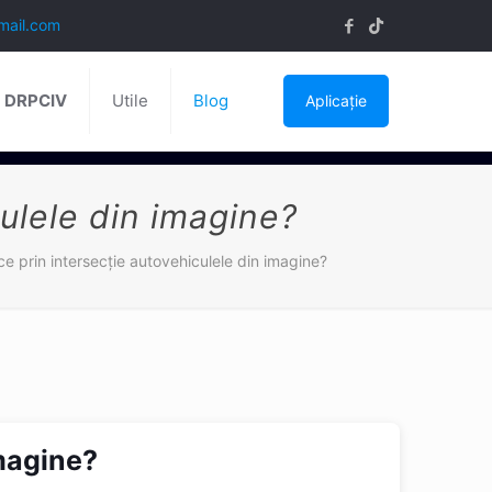
mail.com
ă DRPCIV
Utile
Blog
Aplicație
culele din imagine?
ce prin intersecție autovehiculele din imagine?
imagine?