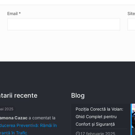
Email
*
Sit
arii recente
Blog
Poziția Corectă la Volan:
mai 2025
Ghid Complet pentru
amona Cazac
a comentat la
Confort și Siguranță
ucerea Preventivă: Rămâi în
ranță în Trafic
17 februarie 2025