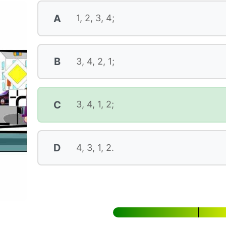
A
1, 2, 3, 4;
B
3, 4, 2, 1;
C
3, 4, 1, 2;
D
4, 3, 1, 2.