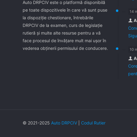
Auto DRPCIV este o platformă disponibilă
pe toate dispozitivele în care vă sunt puse
14 
la dispoziţie chestionare, întrebările
A
DRPCIV de la examen, curs de legislaţie
Cond
rutieră şi multe alte resurse pentru a vă
Sigu
face procesul de învăţare mult mai uşor în
vederea obţinerii permisului de conducere.
10 
A
Core
pent
© 2021-2025
Auto DRPCIV
|
Codul Rutier