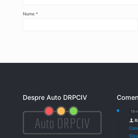
Nume
*
Despre Auto DRPCIV
Coment
19 
R
Cond
Sigu