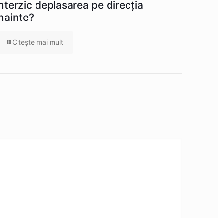
interzic deplasarea pe direcția
înainte?
Citeşte mai mult