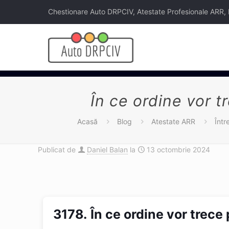
Chestionare Auto DRPCIV, Atestate Profesionale ARR, Legi
În ce ordine vor t
Acasă
Blog
Atestate ARR
Într
Publicat de
Daniel Balan
la
13 octombrie 2024
3178.
În ce ordine vor trece