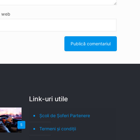
e web
Link-uri utile
Școli de Șoferi Partenere
5
Termeni şi condiţii