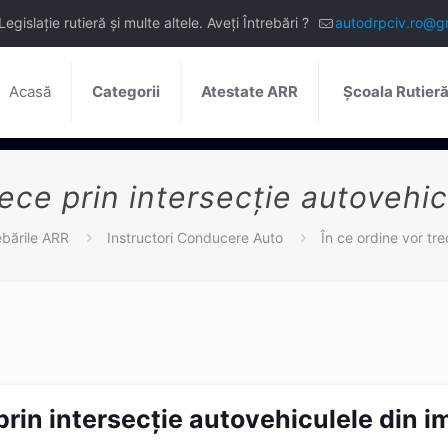
slație rutieră și multe altele. Aveți Întrebări ?
autodrpciv.ro@g
Acasă
Categorii
Atestate ARR
Școala Rutier
rece prin intersecție autovehi
ebările ARR
Instructori Conducere Auto
În ce ordine vor tre
 prin intersecție autovehiculele din 