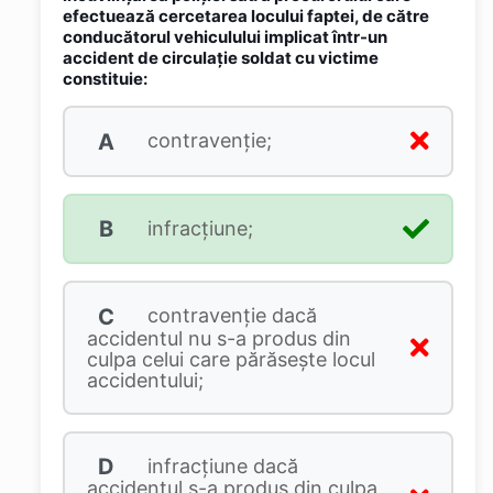
efectuează cercetarea locului faptei, de către
conducătorul vehiculului implicat într-un
accident de circulație soldat cu victime
constituie:
A
contravenție;
B
infracțiune;
C
contravenție dacă
accidentul nu s-a produs din
culpa celui care părăsește locul
accidentului;
D
infracțiune dacă
accidentul s-a produs din culpa