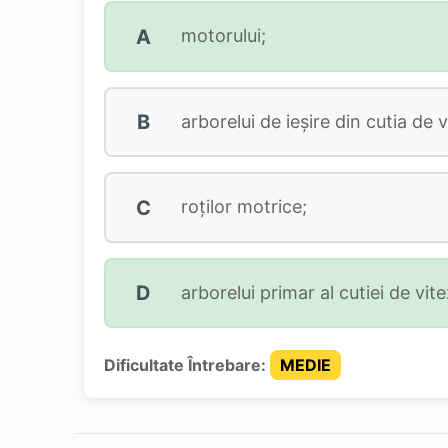
A
motorului;
B
arborelui de ieşire din cutia de v
C
roţilor motrice;
D
arborelui primar al cutiei de vite
Dificultate Întrebare:
MEDIE