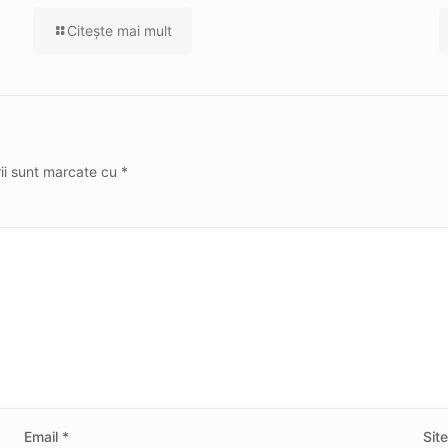
Citeşte mai mult
rii sunt marcate cu
*
Email
*
Sit