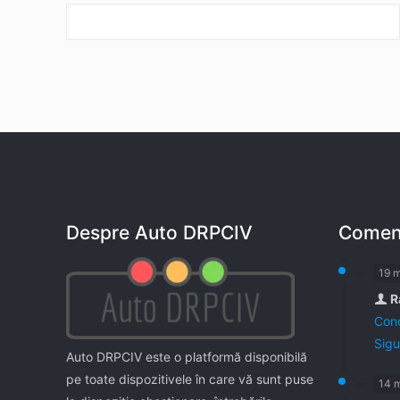
Despre Auto DRPCIV
Coment
19 
R
Cond
Sigu
Auto DRPCIV este o platformă disponibilă
pe toate dispozitivele în care vă sunt puse
14 