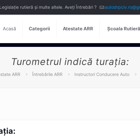
slație rutieră și multe altele. Aveți Întrebări ?
autodrpciv.ro@g
Acasă
Categorii
Atestate ARR
Școala Rutier
Turometrul indică turaţia:
state ARR
Întrebările ARR
Instructori Conducere Auto
aţia: