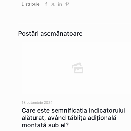
Distribuie
Postări asemănatoare
13 octombrie 2024
Care este semnificația indicatorului
alăturat, având tăblița adițională
montată sub el?