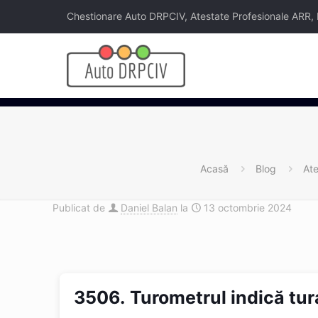
Chestionare Auto DRPCIV, Atestate Profesionale ARR, Legi
Acasă
Blog
Ate
Publicat de
Daniel Balan
la
13 octombrie 2024
3506.
Turometrul indică tur