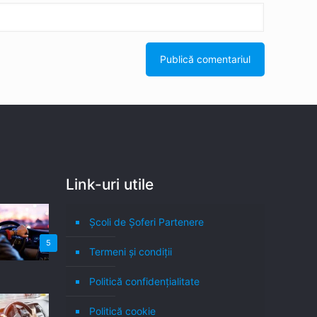
Link-uri utile
Școli de Șoferi Partenere
5
Termeni şi condiţii
Politică confidenţialitate
Politică cookie