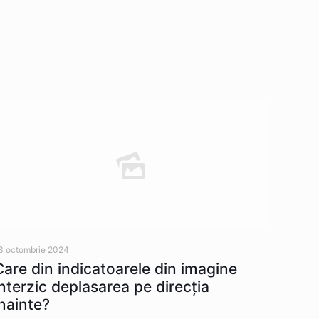
3 octombrie 2024
Care din indicatoarele din imagine
interzic deplasarea pe direcția
înainte?