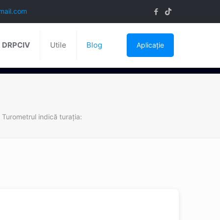
mail.com
ă DRPCIV
Utile
Blog
Aplicație
Turometrul indică turaţia: